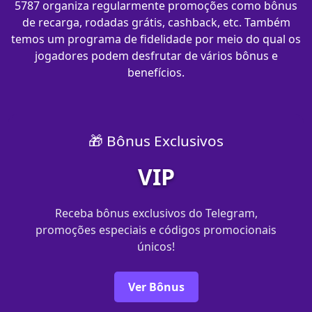
5787 organiza regularmente promoções como bônus
de recarga, rodadas grátis, cashback, etc. Também
temos um programa de fidelidade por meio do qual os
jogadores podem desfrutar de vários bônus e
benefícios.
🎁 Bônus Exclusivos
VIP
Receba bônus exclusivos do Telegram,
promoções especiais e códigos promocionais
únicos!
Ver Bônus